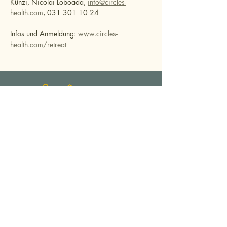
Künzi, Nicolai Loboada, 
info@circles-
health.com
, 031 301 10 24
Infos und Anmeldung: 
www.circles-
health.com/retreat
Gäste- und Seminarhaus
INFORMATIONEN
AGB
GÄSTEINFORMATIONEN
RAUMPLÄNE