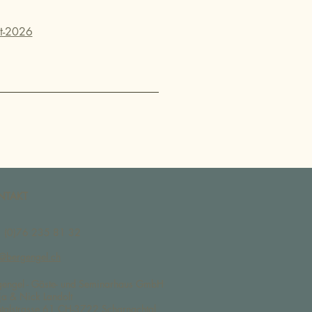
at-2026
NTAKT
 (0)76 235 81 32
o@bergengel.ch
gengel - Gäste- und Seminarhaus GmbH
ja & Nick Landolt
ntalstrasse 61 CH-3722 Scharnachtal