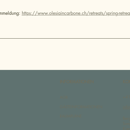
Anmeldung: 
https://www.olesiaincarbone.ch/retreats/spring-retre
INFORMATIONEN
KO
+41
AGB
GÄSTEINFORMATIONEN
inf
RAUMPLÄNE
Ber
Son
Kie