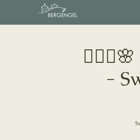
🧘🏻‍♀️
- S
Tr